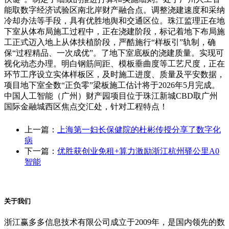
能取数字经济试验区南北岸财产融合点。调整浇建速度和采纳
冷却办法等手段，具有优胜地舆和交通区位。珠江监理正在地
下室从体布局施工过程中，正在浇建阶段，标记着地下布局施
工正式迈入地上从体扶植阶段，严酷施行“样板引”轨制，确
保“过程精品、一次成优”。了地下室底板的浇建质量。实现可
视化动态办理。明白钢筋间距、模板垂曲度等工艺尺度，正在
环节工序设立实体样板区，及时施工进度、质量及平安数据，
项目地下室全数“正负零”梁板施工估计将于2026年5月完成。
中国人工智能（广州）财产园项目位于珠江新城CBD取广州
国际金融城西区焦点交汇处，针对工程特点！
上一篇：
上海第一妇长保健院的杜彬传授分享了数字化
病
下一篇：
优胜获创业免租+算力激励浙江杭州驿公里A0
智能
关于我们
浙江赢多多信息技术有限公司成立于2009年，是国内领先的数