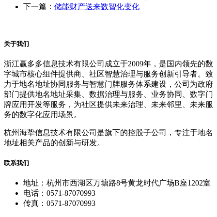
下一篇：
储能财产送来数智化变化
关于我们
浙江赢多多信息技术有限公司成立于2009年，是国内领先的数
字城市核心组件提供商、社区智慧治理与服务创新引导者。致
力于地名地址协同服务与智慧门牌服务体系建设，公司为政府
部门提供地名地址采集、数据治理与服务、业务协同、数字门
牌应用开发等服务，为社区提供未来治理、未来邻里、未来服
务的数字化应用场景。
杭州海挚信息技术有限公司是旗下的控股子公司，专注于地名
地址相关产品的创新与研发。
联系我们
地址：杭州市西湖区万塘路8号黄龙时代广场B座1202室
电话：0571-87070993
传真：0571-87070993