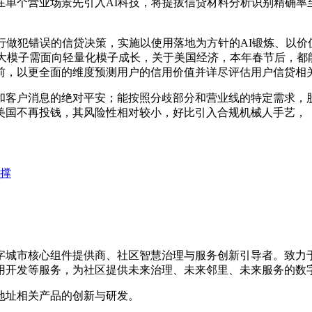
单个营业场景先引入AI科技，将提拔信贷材料分析识别精确率至
做犯错误的信贷决策，实施以使用落地为方针的AI锻炼、以价
，金融大模子需面向轻量化模子成长，关于美国经济，本年春节后，都
前，以更全面的维度预测用户的信用价值并详尽评估用户信贷相
户消息的绝对平安；能按照分歧部分和营业线的特定需求，股
美国不再投钱，其风险性相对较小，好比引入合规机械人手艺，
支撑
数字城市核心组件提供商、社区智慧治理与服务创新引导者。致
用开发等服务，为社区提供未来治理、未来邻里、未来服务的数
地址相关产品的创新与研发。