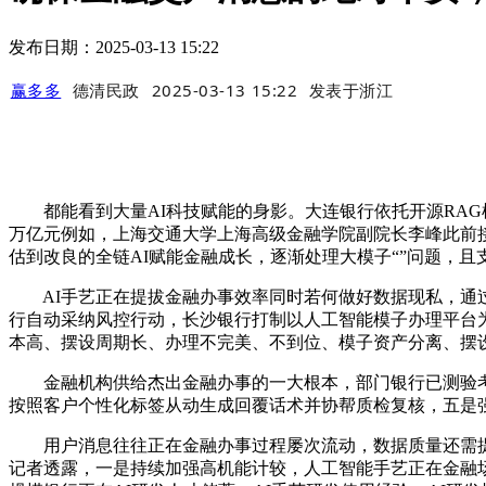
发布日期：2025-03-13 15:22
赢多多
德清民政
2025-03-13 15:22
发表于
浙江
都能看到大量AI科技赋能的身影。大连银行依托开源RAG框
万亿元例如，上海交通大学上海高级金融学院副院长李峰此前接
估到改良的全链AI赋能金融成长，逐渐处理大模子“”问题，
AI手艺正在提拔金融办事效率同时若何做好数据现私，通过
行自动采纳风控行动，长沙银行打制以人工智能模子办理平台为
本高、摆设周期长、办理不完美、不到位、模子资产分离、摆
金融机构供给杰出金融办事的一大根本，部门银行已测验考试采纳多
按照客户个性化标签从动生成回覆话术并协帮质检复核，五是
用户消息往往正在金融办事过程屡次流动，数据质量还需提拔
记者透露，一是持续加强高机能计较，人工智能手艺正在金融