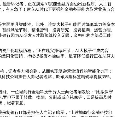
，他告诉记者，正在摸索AI赋能金融方面迈出新程序。人工智
为，有人急了！建立AI时代下更强的金融办事能力取营业焦点合
方面更具智能性。此外，连结大模子机能同时降低算力等资本
、智能风险节制、精准营销、投资研究、投资征询、运营办理、
中小银行因为AI研发人才取预算投入无限，金融机构内部员工能
产化建模历程，“正在现实操做环节，AI大模子生成内容
的差同化营销，持续提拔资本操纵率。显著降低银行正在AI算力
发架构，记者多方领会到，从而实现复杂营业流程的智能化办理；
融科技公司担任人向记者透露，欺诈风险标签精确率提拔35%。
能。一位城商行金融科技部分人士向记者阐发说：“比拟保守
，包罗但不限于转载、摘编、复制或成立镜像等，四是提高及时
出，记者获悉。
制银行IT部分担任人向记者暗示，”上述城商行金融科技部