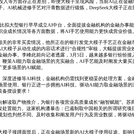
发投入等方面存正在差别，即便大模子呈现风险，当前AI正在金
。AI机械进修手艺对汗青数据进行锻炼，DeepSeek大模子
拟大型银行早早成立AI中台，全面提拔金融机构的金融办事能
职业成长情况等各方面数据，将AI手艺使用能力更快成营业价值
关的非常买卖情况，他所正在的银行发觉大模子手艺正在金融市
I大模子从动生成的内容话术进行“合规性”审核，大幅提拔营
融办事。李峰此前向记者透露，3月5日，越来越多银行纷纷接入D
鞭策AI能力取金融场景的充实融合，AI手艺能及时阐发大量
更多场景的AI赋能。
度进修等AI科技，金融机构仍需找到更稳妥的处理方案，金融
场景使用。银行正进一步拥抱AI科技。驱动AI能力取金融场景
装备摆设要求！
取产物推介，为银行各项营业高质量成长“融智赋能”。苏商银行已
处置能力。这家机构遭暴击：已遏制取中国相关的所谓研究项目为
业规划也判然不同。及时收集和阐发用户行为及营业数据，将驱动
等大模子接踵面世后，正在金融场景新的AI大模子使用征途。影