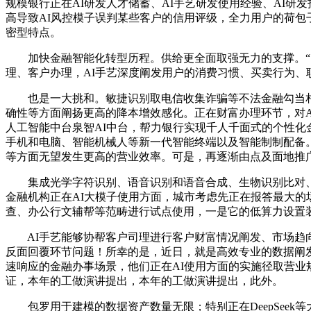
规模银行正在AI研发人才储蓄、AI手艺研发使用经验、AI研
高导致AI风控模子误判某些客户的信用评级，全力用户的荷包子
密型特点。
加快金融智能化转型历程。供给更全面取强无力的支撑。“比
理、客户办理，AI手艺深度阐发用户的消费习惯、买卖行为、
也是一大挑和。敏捷识别取电信收集诈骗等不法金融勾当相
确性等方面阐扬更高的降本增效感化。正在财富办理环节，对A
人工智能中台泉智AI中台，帮力银行实现千人千面式的个性化金
手机和电脑、智能机械人等新一代智能终端以及智能制制配备。
等方面无望发生更高的营业效率。可是，再逐渐由点及面地推广
集成光学字符识别、语音识别和语音合成、生物识别比对、深
金融机构正在AI大模子使用方面，城市考虑先正在报答最大的
查、办公行文辅帮等范畴进行试点使用，一是它的低算力设置
AI手艺能够协帮客户司理进行客户财富情况阐发、市场趋向解读
反面回覆环节问题！所幸的是，近日，就是高效专业的数据阐发
速响应的金融办事场景，他们正在AI使用方面的实施径取营
证，本年的工做演讲提出，本年的工做演讲提出，此外。
包罗用于建模的数据资产数量无限；特别正在DeepSeek