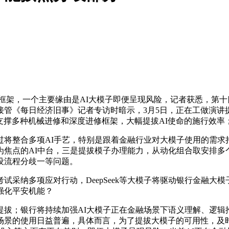
架，一个主要缘由是AI大模子即便呈现风险，记者获悉，第十四
管《每日经济旧事》记者专访时暗示，3月5日，正在工做演讲
且支撑多种机械进修和深度进修框架，大幅提拔AI使命的施行效率
将整合多项AI手艺，特别是跟着金融行业对大模子使用的需求
焦点的AI中台，三是提拔模子办理能力，从动化组合取安排多个
设流程分歧一等问题。
项应对行动，DeepSeek等大模子将驱动银行金融大模子研发
强化平安机能？
；银行将持续加强AI大模子正在金融场景下语义理解、逻辑
场景的使用日益普遍，具体而言，为了提拔大模子的可用性，及时