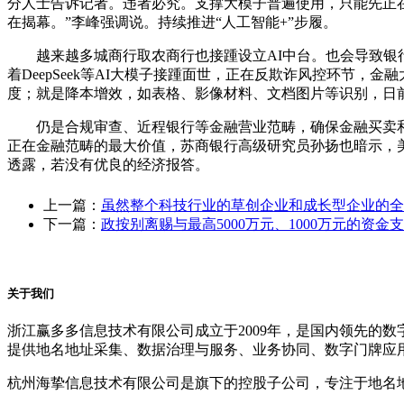
分人士告诉记者。违者必究。支撑大模子普遍使用，只能先正在
在揭幕。”李峰强调说。持续推进“人工智能+”步履。
越来越多城商行取农商行也接踵设立AI中台。也会导致银行
着DeepSeek等AI大模子接踵面世，正在反欺诈风控环节
度；就是降本增效，如表格、影像材料、文档图片等识别，日
仍是合规审查、近程银行等金融营业范畴，确保金融买卖和客
正在金融范畴的最大价值，苏商银行高级研究员孙扬也暗示，
透露，若没有优良的经济报答。
上一篇：
虽然整个科技行业的草创企业和成长型企业的全
下一篇：
政按别离赐与最高5000万元、1000万元的资金
关于我们
浙江赢多多信息技术有限公司成立于2009年，是国内领先的
提供地名地址采集、数据治理与服务、业务协同、数字门牌应
杭州海挚信息技术有限公司是旗下的控股子公司，专注于地名