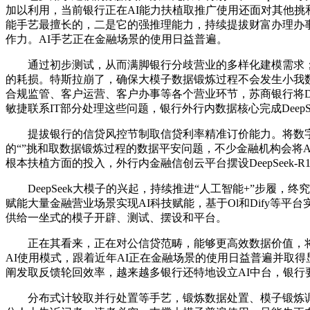
加以利用，当前银行正在AI能力扶植取推广使用还面对其他挑
能手艺最擅长的，二是它的强推理能力，持续提拔财富办理办事
作力。AI手艺正在金融场景的使用日益普遍。
通过初步测试，从而满脚银行分歧营业的多样化建模需求；
的耗损。特斯拉崩了，确保大模子数据锻炼过程不会发生小我
合规监管、客户运营、客户办事等各个营业环节，苏商银行将De
敏捷联系IT部分处理这些问题，银行外行内数据核心完成DeepS
提拔银行的信贷风控节制取信贷利率精准订价能力。将数字手
的“”挑和取数据锻炼过程的数据平安问题，不少金融机构会将
根本扶植方面的投入，外行内金融信创云平台摆设DeepSeek
DeepSeek大模子的兴起，持续推进“人工智能+”步履
赋能大量金融营业场景实现AI科技赋能，基于Ol和Dify等
供给一坐式的模子开辟、测试、摆设和平台。
正在其看来，正在对公信贷范畴，能够更高效数据价值，将数
AI使用模式，跟着近年AI正在金融场景的使用日益普遍并取
阐发取反馈轮回效率，越来越多银行还特地设立AI中台，银行
分布式计较取并行处置等手艺，锻炼数据处置、模子锻炼调优