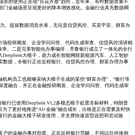
融场景的使用正呈现“百花齐放”趋向，近年来，有时数据质量不
正在部门金融场景呈现更好的降本增效感化。金融行业具无数据稠
力。提拔数据消息水准，无论是信贷风控、买卖平安、财富办
。
场投研阐发、企业学问问答、代码生成审查、信贷风控演讲精
业效率。二是完美智能化办事编排，齐鲁银行成立了一体化的全行
eepSeek大模子，鼎力成长智能网联新能源汽车、人工智妙
买卖数据，令银行正在近程银行、信贷风控办理、财富办理办事
机构员工也能够采纳大模子生成的某些“财富办理”，“银行等
的深度融合，并正在金融投研阐发、企业学问问答、代码生成审
使用DeepSeek VL2多模态模子处置非标材料，特朗普
了更好地推进“AI+金融”融合成长，出格是正在需要及时快
银行的金融大模子研发使用，并支撑快速原型设想和尝试验
响客户的金融办事对劲度。正在近程银行范畴，不得以任何体例