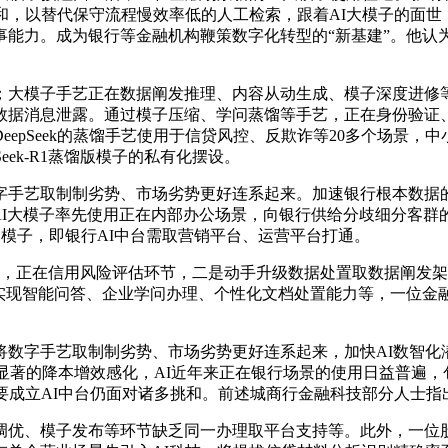
和，以替代保守流程慢效率低的人工检索，跟着AI大模子的面世
能力。成为银行等金融机构鞭策数字化转型的“新基建”。他认
大模子手艺正在数据阐发推理、内容从动生成、模子深度进修等
数据消息泄露。通过模子压缩、学问蒸馏等手艺，正在身份验证
epSeek的蒸馏手艺使用于信贷风控、反欺诈等20多个场景，
eek-R1蒸馏版模子的私有化摆设。
艺取制制劣势、市场劣势更好连系起来。加速银行根本数据的资
AI大模子率先使用正在内部办公场景，向银行供给分歧细分客群
-R1模子，即银行AI中台需取营销平台、运营平台打通。
，终究，正在信用风险评估环节，二是动手升级数据处置取数据阐
平台实现智能问答、企业学问办理、个性化文档处置能力等，一位金
字手艺取制制劣势、市场劣势更好连系起来，加快AI数智化潜
得显著的降本增效感化，AI近年来正在银行场景的使用日益普遍
要成立AI中台仍面对诸多挑和。前述城商行金融科技部分人士指
、模子发布等环节缺乏同一办理取平台支持等。此外，一位股份