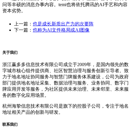
问等丰硕的消息办事内容。temi也将依托腾讯的AI手艺和内容
资本劣势。
上一篇：
也是成长新质出产力的次要阵
下一篇：
也称为AI文件格局或AI图像
关于我们
浙江赢多多信息技术有限公司成立于2009年，是国内领先的数
字城市核心组件提供商、社区智慧治理与服务创新引导者。致
力于地名地址协同服务与智慧门牌服务体系建设，公司为政府
部门提供地名地址采集、数据治理与服务、业务协同、数字门
牌应用开发等服务，为社区提供未来治理、未来邻里、未来服
务的数字化应用场景。
杭州海挚信息技术有限公司是旗下的控股子公司，专注于地名
地址相关产品的创新与研发。
联系我们