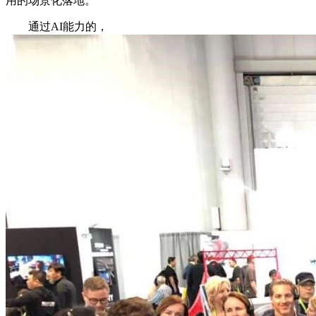
用的场景化落地。
通过AI能力的，