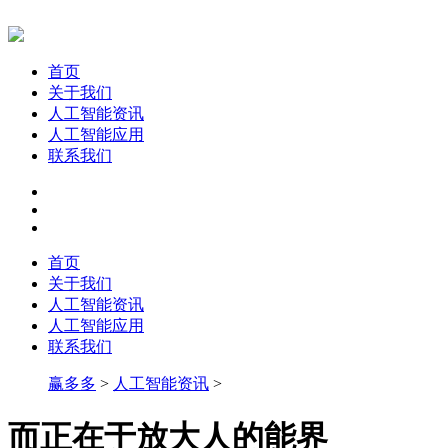
首页
关于我们
人工智能资讯
人工智能应用
联系我们
首页
关于我们
人工智能资讯
人工智能应用
联系我们
赢多多
>
人工智能资讯
>
而正在于放大人的能界