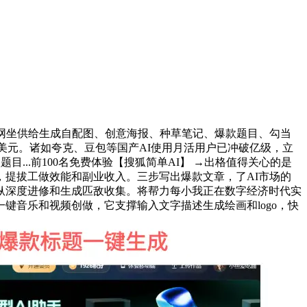
网坐供给生成自配图、创意海报、种草笔记、爆款题目、勾当
数十亿美元。诸如夸克、豆包等国产AI使用月活用户已冲破亿级，立
款题目...前100名免费体验【搜狐简单AI】 →出格值得关心的是
提拔工做效能和副业收入。三步写出爆款文章，了AI市场的
纵深度进修和生成匹敌收集。将帮力每小我正在数字经济时代实
音乐和视频创做，它支撑输入文字描述生成绘画和logo，快