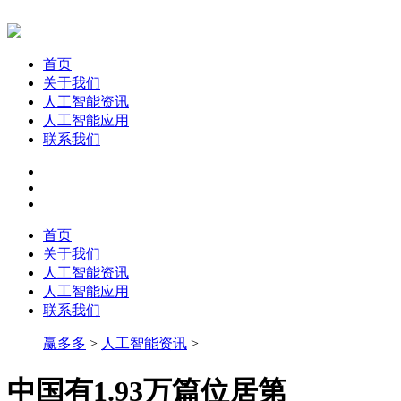
首页
关于我们
人工智能资讯
人工智能应用
联系我们
首页
关于我们
人工智能资讯
人工智能应用
联系我们
赢多多
>
人工智能资讯
>
中国有1.93万篇位居第