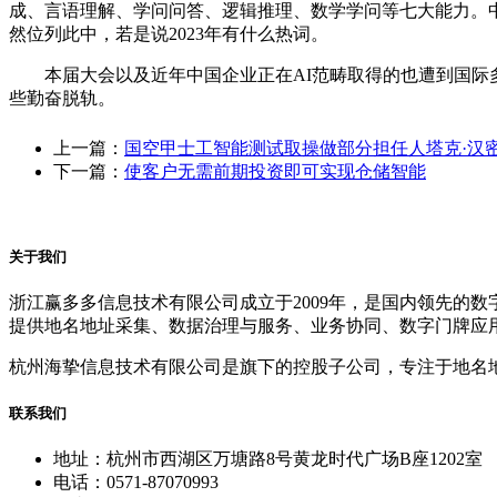
成、言语理解、学问问答、逻辑推理、数学学问等七大能力。
然位列此中，若是说2023年有什么热词。
本届大会以及近年中国企业正在AI范畴取得的也遭到国际多
些勤奋脱轨。
上一篇：
国空甲士工智能测试取操做部分担任人塔克·汉
下一篇：
使客户无需前期投资即可实现仓储智能
关于我们
浙江赢多多信息技术有限公司成立于2009年，是国内领先的
提供地名地址采集、数据治理与服务、业务协同、数字门牌应
杭州海挚信息技术有限公司是旗下的控股子公司，专注于地名
联系我们
地址：杭州市西湖区万塘路8号黄龙时代广场B座1202室
电话：0571-87070993