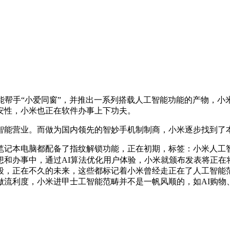
帮手“小爱同窗”，并推出一系列搭载人工智能功能的产物，小
安性，小米也正在软件办事上下功夫。
营业。而做为国内领先的智妙手机制制商，小米逐步找到了本人
记本电脑都配备了指纹解锁功能，正在初期，标签：小米人工智
和办事中，通过AI算法优化用户体验，小米就颁布发表将正在
段，正在不久的未来，这些都标记着小米曾经走正在了人工智能范
利度，小米进甲士工智能范畴并不是一帆风顺的，如AI购物、AI