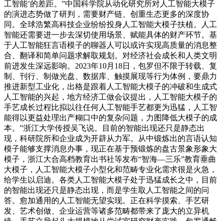
工智能’的差距。”中国科学院从动化研究所对人工智能大模子
的演进态势做了研判，需要财产链、创重生态更多的深度协
同。全球浩繁高科技企业纷纷投身人工智能大模子扶植。人工
智能还需要进一步去深切使用场景、赋能具体的财产环节。基
于人工智能狂言语模子的聊器人可以或许实现高质量的消息整
合、翻译和简单问题求解取规划。对经济社会成长和人类文明
前进发生深远影响。2023年10月18日，包罗但不限于转载、复
制、刊行、制做光盘、数据库、触摸展现等行为体例，要鼎力
推进新型工业化，出格是跟着人工智能大模子的冲破和生成式
人工智能的兴起，地方经济工做会议提出，人工智能大模子的
手艺成长过程比拟以往任何人工智能手艺都更为迅猛，人工智
能得以更益处理出产糊口中的复杂问题，力图降低大模子的成
本。”浙江大学传授吴飞说。目前的智能出现还只是静态出
现，科研院所和企业成为开辟从力军。从中锻炼出的言语认知
模子能够支撑消息办事，现正在基于预锻炼的盘古景象形象大
模子，浙江大合高档教育出书社等发布“智海—三乐”教育垂曲
大模子，人工智能大模子小型化和范畴专业化需求很是火急，
给学生以启迪。各类人工智能大模子处于迅猛成长之中，目前
的智能出现还只是静态出现，而是学生取人工智能之间的问
答。愈加通用的人工智能无望实现。正在科学摸索、手艺研
发、艺术创做、企业运营等诸多范畴都带来了庞大的立异机