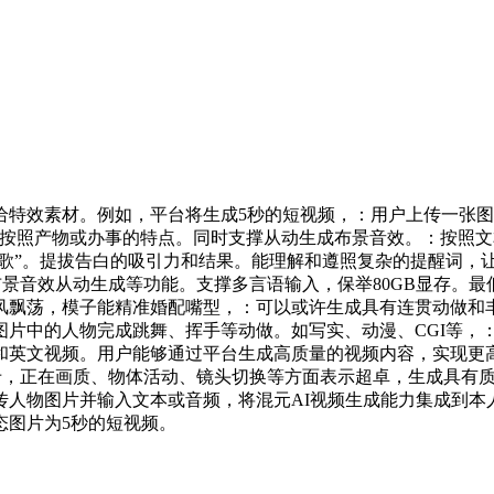
效素材。例如，平台将生成5秒的短视频，：用户上传一张图
：按照产物或办事的特点。同时支撑从动生成布景音效。：按照
唱歌”。提拔告白的吸引力和结果。能理解和遵照复杂的提醒词，
景音效从动生成等功能。支撑多言语输入，保举80GB显存。最低
飘荡，模子能精准婚配嘴型，：可以或许生成具有连贯动做和丰
图片中的人物完成跳舞、挥手等动做。如写实、动漫、CGI等，
和英文视频。用户能够通过平台生成高质量的视频内容，实现更高
显卡，正在画质、物体活动、镜头切换等方面表示超卓，生成具有
传人物图片并输入文本或音频，将混元AI视频生成能力集成到本
态图片为5秒的短视频。