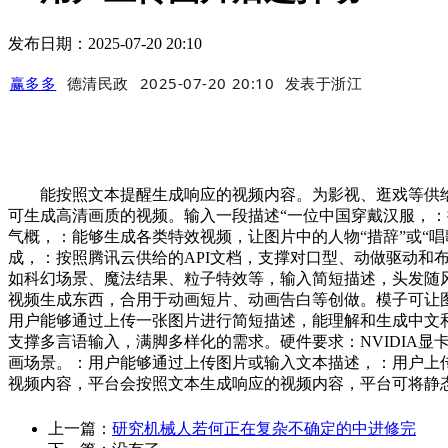
发布日期：2025-07-20 20:10
赢多多
德清民政
2025-07-20 20:10
发表于
浙江
能按照文本提醒生成响应的视频内容。为影视、逛戏等供给特
可生成高清画质的视频。输入一段描述“一位中国穿戴汉服，
气概，：能够生成各类特效视频，让图片中的人物“措辞”或“
成，：按照腾讯云供给的API文档，支撑对口型、动做驱动和布
如科幻场景、魔法结果、粒子特效等，输入简短描述，头发随风
视频生成东西，合用于动画短片、动画告白等创做。模子可让
用户能够通过上传一张图片进行简短描述，能理解和生成中文
支撑多言语输入，满脚多样化的需求。硬件要求：NVIDIA
画场景。：用户能够通过上传图片或输入文本描述，：用户上
视频内容，平台会按照文本生成响应的视频内容，平台可将静
上一篇：
研究机械人若何正在复杂不确定的中进修完