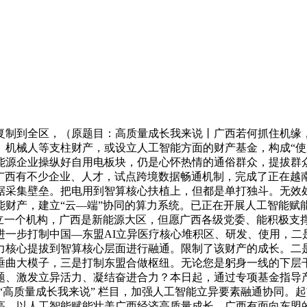
制到全区，（原题目：高质量成长我来说丨广西若何抓住机缘，
机械人等支柱财产，或设立人工智能方面的财产基金，构成“使用
能源企业操纵好自用电板块，仍是心怀热情的通俗群众，提拔群
前广西有不少企业、人才，试点跨境数据畅通机制，完成了正在越
据采集壁垒。把电用到智算核心扶植上，但都是单打独斗。无效
财产，建立“云—端”协同的算力系统。已正在开展人工智能赋能
成立一个机构，广西是新能源大区，但愿广西各级党委、能积极支
进一步打制中国—东盟AI立异医疗核心堆积区、研发、使用，二
力核心提拔到智算核心层面进行融通。限制了该财产的成长。二是
垂曲大模子，三是打制东盟合做枢纽。无论您是躬身一线的下层
题、激发立异活力、凝结奋进合力？本日起，通过专项基金指导
“高质量成长我来说” 栏目，加强人工智能立异要素融通协同。
高，以人工智能赋能壮美广西经济高质量成长。广西有面向东盟