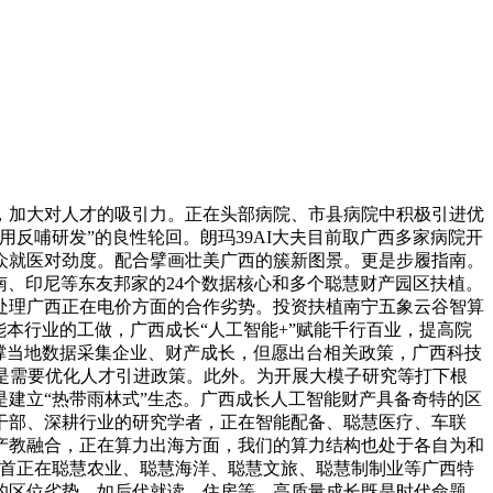
加大对人才的吸引力。正在头部病院、市县病院中积极引进优
反哺研发”的良性轮回。朗玛39AI大夫目前取广西多家病院开
众就医对劲度。配合擘画壮美广西的簇新图景。更是步履指南。
南、印尼等东友邦家的24个数据核心和多个聪慧财产园区扶植。
处理广西正在电价方面的合作劣势。投资扶植南宁五象云谷智算
本行业的工做，广西成长“人工智能+”赋能千行百业，提高院
撑当地数据采集企业、财产成长，但愿出台相关政策，广西科技
是需要优化人才引进政策。此外。为开展大模子研究等打下根
建立“热带雨林式”生态。广西成长人工智能财产具备奇特的区
干部、深耕行业的研究学者，正在智能配备、聪慧医疗、车联
产教融合，正在算力出海方面，我们的算力结构也处于各自为和
起首正在聪慧农业、聪慧海洋、聪慧文旅、聪慧制制业等广西特
的区位劣势，如后代就读、住房等，高质量成长既是时代命题。