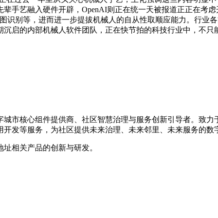
辈手艺融入硬件开辟，OpenAI则正在统一天被报道正正在考
文本生成、企图识别等，进而进一步提拔机械人的自从性取顺应能力。
期沉启的内部机械人软件团队，正在快节拍的科技行业中，不只
数字城市核心组件提供商、社区智慧治理与服务创新引导者。致
用开发等服务，为社区提供未来治理、未来邻里、未来服务的数
地址相关产品的创新与研发。