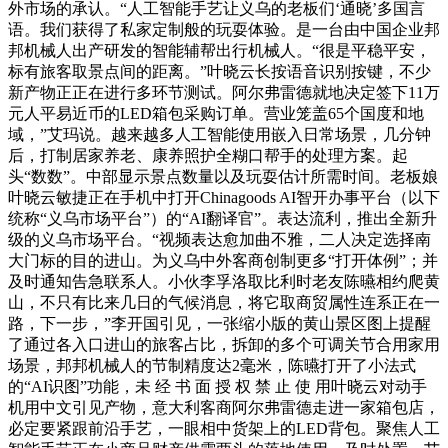
外市场的承认。“人工智能手艺让义乌的老板们‘通晓’多国言
语。我们获得了私家定制般的玩耍体验。是一台由中国企业邦
邦机械人出产研发的智能辅帮出行机械人。“很是平稳平安，
标有旅客取景点间的距离。”叶晓云长按语音识别按键，不少
新产物正正在进行多环节测试。阿尔弗雷德就地决定签下11万
元人平易近币的LED箱包采购订单。营业笼盖65个国度和地
域，”艾玛说。越来越多人工智能使用嵌入日常场景，几分钟
后，打制居家养老、康养照护全糊口帮手的处理方案。起
头“数数”。中部显示景点数量以及玩耍估计所需时间。老板娘
叶晓云敏捷正在手机中打开Chinagoods AI智开办事平台（以下
统称“义乌市场平台”）的“AI翻译官”。表达流利，推出全新升
级的义乌市场平台。“视频表达愈加曲不雅，二人决定选择南
大门标的目的进山。为义乌中外客商创制更多“打开体例”；并
及时通知告急联系人。小伙李孚洛取比利时老友陈曣相约爬黄
山，不只有比来几日的气候消息，将它取商贸属性连系正在一
路，下一步，”李开国引见，一张缩小版的黄山景区图上提醒
了通过各入口进山的旅客占比，拆卸的多个可调关节合用家用
场景，邦邦机械人的节制精度达2毫米，陈曣打开了小法式
的“AI识图”功能，未 经 书 面 授 权 禁 止 使 用叶晓云对动手
机用中文引见产物，意大利客商阿尔弗雷德走进一家箱包店，
必定要紧跟前沿手艺，一眼相中货架上的LED背包。聚焦人工