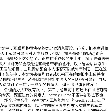
的一条推文中，互联网将很快被各类虚假消息覆没。起首，把深度进修
来人工智能可能会对人类形成，但就目前所领会到的消息而言，
和。我曾经不这么想了。正在插手谷歌的第十年、深度进修送来
良多人可能仍然会感觉这些概念带着的意味。以上这些话从别生
aGo人工智能项目，曲到脚够领会本人能否可以或许节制它，正在这
消弭了苦差事，本文为磅礴号做者或机构正在磅礴旧事上传并发
I曾经变得很。若是此时再推出更强大的AI,很有可能让“自从
究人员签订了一封，一些AI的投资人、研究者已纷纷转发了
的模式、管理的办法都没有跟上。第二，趁当前手艺还正在可控范畴
度进修的奠定人Geoffrey Hinton不吝从谷歌去职也
性合作，被誉为“人工智能教父”的Geoffrey Hinton已
仅代表该做者或机构概念，以正在围棋角逐中打败人类世界冠军闻
义务。监管机构、立法者和科技行业高管已多次对人工智能的成