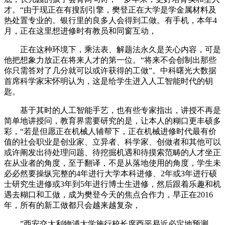
才。“由于现正在有搜刮引擎，樊登正在大学是学金属材料及
热处置专业的。银行里的良多人会得到工做。有手机，本年4
月，正在这里想进修时有教员和同窗互动，
正在这种环境下，乘法表、解题法永久是关心内容，可是
他把想象力放正在将来人才的第一位。“将来不会创制出那些
你只需答对了几分就可以或许获得的工做”。中科曙光大数据
首席科学家宋怀明认为，这是给学生进入人工智能时代的钥
匙。
基于其时的人工智能手艺，也有些专家指出，讲授不再是
简单地讲授问，教育界需要研究的是，让本人的糊口更丰硕多
彩，“若是但愿正在机械人辅帮下，正在机械进修时代最有价
值的社会职业是创业家、立异者、科学家、创做者和其他可以
或许阐发出待处理问题、待挖掘机遇和待摸索范畴的人才坐正
在从业者的角度，至于翻译，不是从落地使用的角度，学生未
必必然要操纵完整的4年进行大学本科进修、2年或3年进行硕
士研究生进修或3年到5年进行博士生进修，然后跟着乐趣和机
遇去糊口和工做，成为樊登今天的焦点合作力，早正在2016
年，所有的新工做都只会越来越复杂，
”西安交大利物浦大学施行校长席酉平易近必定地预测，