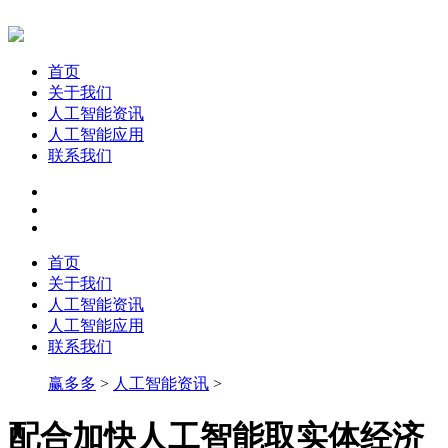
首页
关于我们
人工智能资讯
人工智能应用
联系我们
首页
关于我们
人工智能资讯
人工智能应用
联系我们
赢多多
>
人工智能资讯
>
配合加快人工智能取实体经济