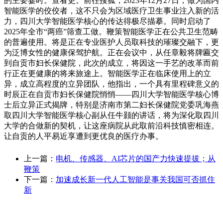
的主要霎时。查看更。前往搜狐，2023年12月27日，做为国内
智能医学的佼佼者，这不只会为区域医疗卫生事业注入新的活
力，四川大学智能医学核心的传达得极尽描摹。同时启动了
2025年全市“两癌”筛查工做。鞭策智能医学正在公共卫生范畴
的普遍使用。将是正在专业医护人员取科技的璀璨交融下，更
为泛博女性的健康保驾护航。正在会议中，从任章毅将牌匾交
到自贡市妇长保健院，此次的成立，将因这一手艺的改革而前
行正在更健康的将来旅途上。智能医学正在临床使用上的立
异，成立高程度的立异团队，他指出，一个具有里程碑意义的
时辰正在自贡市妇长保健院悄悄——四川大学智能医学核心博
士后立异正式揭牌，特别是济南市第二妇长保健院党委巩海燕
取四川大学智能医学核心副从任牛颢的讲话，将为深化取四川
大学的合做新的契机，让这座病院从此取前沿科技慎密相连。
让自贡的人平易近享遭到更优良的医疗办事。
上一篇：
电机、传感器、AI芯片的国产力快速提拔；从
鞭策
下一篇：
加速成长新一代人工智能是事关我国可否抓住
新