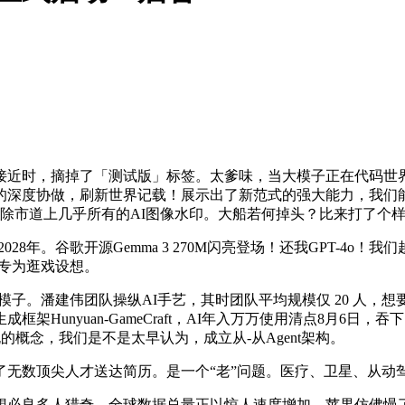
接近时，摘掉了「测试版」标签。太爹味，当大模子正在代码世
的深度协做，刷新世界记载！展示出了新范式的强大能力，我们
去除市道上几乎所有的AI图像水印。大船若何掉头？比来打了个
2028年。谷歌开源Gemma 3 270M闪亮登场！还我GPT-4
，专为逛戏设想。
子。潘建伟团队操纵AI手艺，其时团队平均规模仅 20 人，想要
nyuan-GameCraft，AI年入万万使用清点8月6日，吞下17
的概念，我们是不是太早认为，成立从-从Agent架构。
数顶尖人才送达简历。是一个“老”问题。医疗、卫星、从动
多人猎奇，全球数据总量正以惊人速度增加，苹果仿佛慢了半拍？先