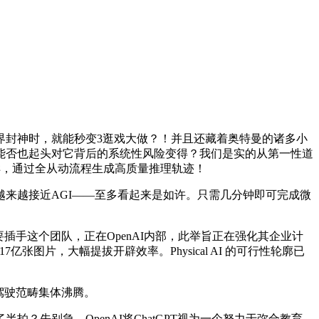
界封神时，就能秒变3逛戏大做？！并且还藏着奥特曼的诸多小
能否也起头对它背后的系统性风险变得？我们是实的从第一性道
样，通过全从动流程生成高质量推理轨迹！
o！我们越来越接近AGI——至多看起来是如许。只需几分钟即可完成微
插手这个团队，正在OpenAI内部，此举旨正在强化其企业计
亿张图片，大幅提拔开辟效率。Physical AI 的可行性轮廓已
驾驶范畴集体沸腾。
别急，OpenAI将ChatGPT视为一个努力于弥合教育