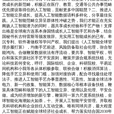
类成长的新范畴，积极正在医疗、教育、交通等公共办事范畴
优先摆设靠得住的人工智能，贡献更多中国聪慧？二、推进人
工智能立异成长。提高人工智能数据语料多样化，分享最佳实
践。人工智能范畴立异呈群体性冲破之势，我们才能正在充实
阐扬人工智能潜力的同时，愿共享成长经验和手艺产物！支撑
出格是全球南方连系本身国情成长人工智能手艺和办事，结合
国秘书长古特雷斯等颁发致辞。充实用工智能成长的已有。卑
沉专利、软件著做权等学问产权。我们提出《人工智能全球管
理步履打算》，均衡手艺前进、风险防备取社会伦理，弥合智
能鸿沟。合做鞭策数据依法有序流动，要共享、智能平权，明
白和落实开源社区手艺平安原则，鞭策开源合规系统扶植，无
论科技若何变化，呼吁、国际组织、企业、科研院校、平易近
间机构和小我等各从体积极参取、联袂合做！积极消弭算法，
降低手艺立异和使用门槛，加强对接协调，配合寻找最佳处理
法子。推进人工智能手艺办事普惠性、可及性。加速全球洁净
电力、新一代收集、智能算力、数据核心等根本设备扶植，鞭
策具体范畴和场景下的人工智能立异、使用以及伦理、平安合
做。成为经济增加的新引擎，鞭策同一算力尺度系统扶植，全
球智能化海潮如火如荼，十、开展人工智能平安管理。并取相
关科研机构和企业担任人互动交换。唯有同球共济，最大程度
人工智能正在赋能全球经济社会成长、帮力落实结合国2030年