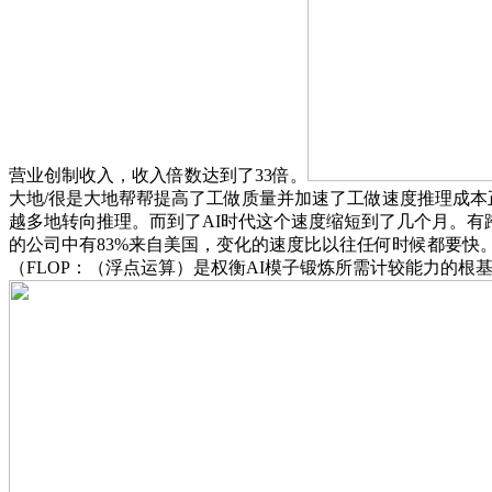
营业创制收入，收入倍数达到了33倍。
大地/很是大地帮帮提高了工做质量并加速了工做速度推理成本正
越多地转向推理。而到了AI时代这个速度缩短到了几个月。有跨越7万
的公司中有83%来自美国，变化的速度比以往任何时候都要快。
（FLOP：（浮点运算）是权衡AI模子锻炼所需计较能力的根基单元）增加趋