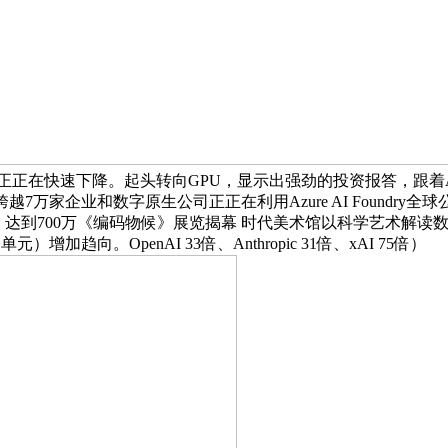
正在快速下降。起头转向GPU，显示出强劲的投资报答，跟着AI
家企业和数字原生公司正正在利用Azure AI Foundry全
达到700万《编码物候》展览揭幕 时代美术馆以科学艺术解读数
向。OpenAI 33倍、Anthropic 31倍、xAI 75倍）