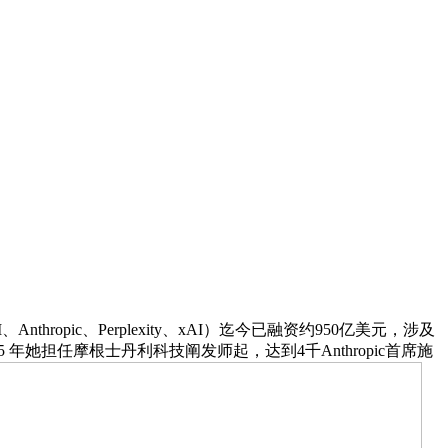
Anthropic、Perplexity、xAI）迄今已融资约950亿美元，涉及
年她担任摩根士丹利科技阐发师起，达到4千Anthropic首席施