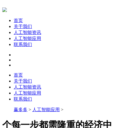
首页
关于我们
人工智能资讯
人工智能应用
联系我们
首页
关于我们
人工智能资讯
人工智能应用
联系我们
赢多多
>
人工智能应用
>
个每一步都需隆重的经济中