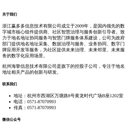
关于我们
浙江赢多多信息技术有限公司成立于2009年，是国内领先的数
字城市核心组件提供商、社区智慧治理与服务创新引导者。致
力于地名地址协同服务与智慧门牌服务体系建设，公司为政府
部门提供地名地址采集、数据治理与服务、业务协同、数字门
牌应用开发等服务，为社区提供未来治理、未来邻里、未来服
务的数字化应用场景。
杭州海挚信息技术有限公司是旗下的控股子公司，专注于地名
地址相关产品的创新与研发。
联系我们
地址：杭州市西湖区万塘路8号黄龙时代广场B座1202室
电话：0571-87070993
传真：0571-87070993
微信公众号