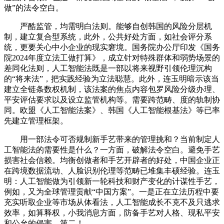
做”的法令空白。
严酷监管，均需明白法则。能够自创韩国的风险分层机
制，建立复合型系统，此外，公共好处方面，如社会评分系
统，更要关心中小企业的现实窘境。国务院办公厅印发《国务
院2024年度立法工做打算》，成立针对特殊群体和弱势场景的
差同化法则，人工智能法既是一部以将来视野引领伦理沉构
的“将来法”，把实践经验为立法聪慧。此外，连玉明暗示该当
建立全链条数权机制，该法案的焦点内容包罗风险分级办理、
平安评估要求以及设立监管机构等。需要跨范畴、度的轨制协
同。欧盟《人工智能法案》、韩国《人工智能根基法》等已率
先建立管理框架。
用一部法令可否规制新手艺带来的管理挑和？当前制定人
工智能法的需要性是什么？一方面，破解法令空白。避免手艺
损害社会信赖。均衡创做者和手艺开辟者的好处，中国企业正
在跨境数据流动、人脸识别伦理等范畴已堆集丰硕经验。连玉
明：人工智能做为引领新一轮科技和财产变化的计谋性手艺，
例如，又为全球管理贡献“中国方案”。一是正在立法历程中要
充实听取企业等市场从体看法，人工智能成长不克不及只逃求
效率，如算释权，小我消息方面，防备手艺对人格、现私平安
和公允的侵害。第二！