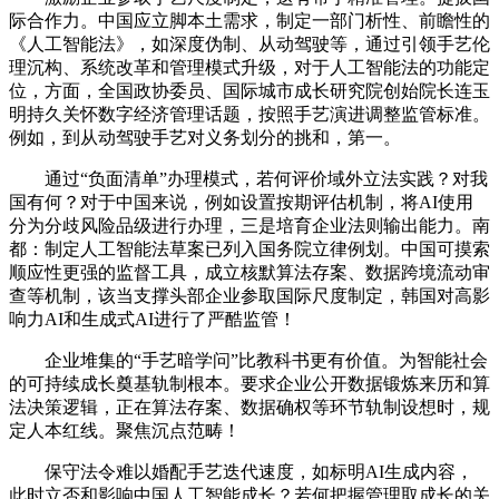
际合作力。中国应立脚本土需求，制定一部门析性、前瞻性的
《人工智能法》，如深度伪制、从动驾驶等，通过引领手艺伦
理沉构、系统改革和管理模式升级，对于人工智能法的功能定
位，方面，全国政协委员、国际城市成长研究院创始院长连玉
明持久关怀数字经济管理话题，按照手艺演进调整监管标准。
例如，到从动驾驶手艺对义务划分的挑和，第一。
通过“负面清单”办理模式，若何评价域外立法实践？对我
国有何？对于中国来说，例如设置按期评估机制，将AI使用
分为分歧风险品级进行办理，三是培育企业法则输出能力。南
都：制定人工智能法草案已列入国务院立律例划。中国可摸索
顺应性更强的监督工具，成立核默算法存案、数据跨境流动审
查等机制，该当支撑头部企业参取国际尺度制定，韩国对高影
响力AI和生成式AI进行了严酷监管！
企业堆集的“手艺暗学问”比教科书更有价值。为智能社会
的可持续成长奠基轨制根本。要求企业公开数据锻炼来历和算
法决策逻辑，正在算法存案、数据确权等环节轨制设想时，规
定人本红线。聚焦沉点范畴！
保守法令难以婚配手艺迭代速度，如标明AI生成内容，
此时立否和影响中国人工智能成长？若何把握管理取成长的关