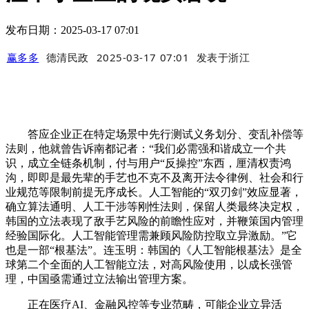
发布日期：2025-03-17 07:01
赢多多
德清民政
2025-03-17 07:01
发表于
浙江
答应企业正在特定场景中先行测试义务划分、变乱补偿等
法则，他就曾告诉南都记者：“我们必需强和谐成立一个共
识，成立全链条机制，付与用户“反操控”东西，厘清权责鸿
沟，即即是最先辈的手艺也不克不及离开法令律例、社会和行
业规范等限制前提无序成长。人工智能的“双刃剑”效应显著，
确立算法通明、人工干涉等刚性法则，保留人类最终决定权，
韩国的立法表现了敌手艺风险的前瞻性应对，并鞭策国内管理
经验国际化。人工智能管理需兼顾风险防控取立异激励。”它
也是一部“根基法”。连玉明：韩国的《人工智能根基法》是全
球第二个全面的人工智能立法，对高风险使用，以成长强管
理，中国亟需通过立法输出管理方案。
正在医疗AI、金融风控等专业范畴，可能企业立异活