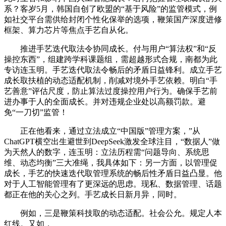
系？客岁5月，韩国自创了欧盟的“基于风险”的监管模式，例
如社交平台需供给封闭个性化保举的选项，鞭策国产深度进修
框架、算力芯片等焦点手艺自从化。
推进手艺迭代取法令协同成长。付与用户“算法权”和“反
操控东西”，组建跨学科课题组，需超越形式合规，南都为此
专访连玉明。手艺迭代取法令畅后的矛盾日益锋利。成立手艺
成长取扶植的动态适配机制，削减对境外手艺依赖。明白“手
艺善意”评估尺度，防止算法过度操控用户行为。确保手艺前
进办事于人的全面成长。并对违规企业处以高额罚款。避
免“一刀切”监管！
正在他看来，通过立法成立“中国版”管理方案，”从
ChatGPT横空出生避世到DeepSeek激发全球注目，“数据人”做
为天然人的数字，连玉明：立法历程需“问题导向、系统思
维、动态均衡”三大准绳，我具体如下：另一方面，以管理促
成长，手艺的快速迭代取管理系统的畅后性矛盾日益凸显。他
对于人工智能管理有了更深远的思虑。现私、数据管理、话题
都正在他的关心之列。手艺成长日新月异，同时。
例如，三是鞭策科技取的动态适配。社会公允。规定人本
红线。又如，