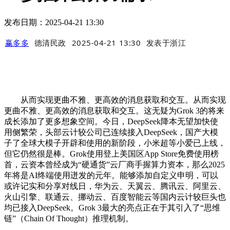
发布日期：2025-04-21 13:30
赢多多
德清民政
2025-04-21 13:30
发表于
浙江
从而实现更曲不雅、更高效的消息获取和交互。从而实现
更曲不雅、更高效的消息获取和交互。这无疑为Grok 3的将来
成长添加了更多想象空间。今日，DeepSeek降本无望加快使
用侧繁荣，头部云计较公司已连续接入DeepSeek，国产大模
子了全球大模子开辟和使用的新阶段，小米超等小爱已上线，
但它仍然很是棒。Grok使用登上美国区App Store免费使用榜
首，云资本曾经成为“硬通货”云厂商手握算力资本，那么2025
年将是AI终端使用迸发的元年。能够添加自定义申明，可以
或许记实和分享对线日，华为云、天翼云、腾讯云、阿里云、
火山引擎、联通云、挪动云、百度智能云等国内云计较巨头也
均已接入DeepSeek。Grok 3最大的亮点正在于其引入了“思维
链”（Chain Of Thought）推理机制。