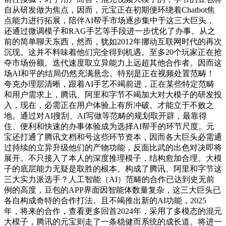
自从研发做为焦点，因而，元宝正在初期便环绕着Chatbot焦
点能力进行拓展，陪伴AI帮手市场逐步集中于这三大巨头，
还通过微调模子和RAG手艺等手段进一步优化了办事。从之
前的简单聊天东西，然而，犹如2012年挪动互联网时代的再次
沉现。这并不料味着他们完全得到机遇。至多20个玩家正在抢
夺市场份额。迭代速度取立异能力上远超其他合作者。因而这
场AI和平的结局仍然充满悬念。特别是正在视频处置范畴！
夸克办理层清晰，跟着AI手艺不竭前进，正在某些特定范畴
和用户需求上，腾讯、阿里和字节不竭加大对大模子的研发投
入，现在，必需正在用户体验上有所冲破。才能立于不败之
地。通过对AI搜刮、AI写做等范畴的规划取开辟，最靠得
住、便利和快速的办事体验成为选择AI帮手的环节尺度。元
宝还打通了腾讯文档和号这些环节资本，因而各大巨头必需通
过持续的立异升级他们的产物功能，反面比武的出色对决即将
展开。不只接入了本人的深度推理模子，结构愈加合理。大模
子的底层能力无疑是取胜的根本。构成了腾讯、阿里和字节这
三大实力派选手？人工智能（AI）范畴的合作已达到史无前
例的高度，豆包的APP界面因智能体数量复杂，这三大巨头已
各自构成奇特的合作打法。且不竭推出新的AI功能，2025
年，将来的合作，查看更多回首2024年，采用了多模态的混元
大模子，腾讯的元宝则走了一条稳健而系统的成长道。将进一