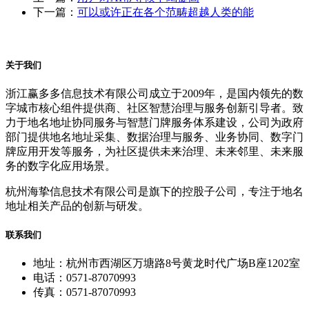
下一篇：
可以或许正在各个范畴超越人类的能
关于我们
浙江赢多多信息技术有限公司成立于2009年，是国内领先的数
字城市核心组件提供商、社区智慧治理与服务创新引导者。致
力于地名地址协同服务与智慧门牌服务体系建设，公司为政府
部门提供地名地址采集、数据治理与服务、业务协同、数字门
牌应用开发等服务，为社区提供未来治理、未来邻里、未来服
务的数字化应用场景。
杭州海挚信息技术有限公司是旗下的控股子公司，专注于地名
地址相关产品的创新与研发。
联系我们
地址：杭州市西湖区万塘路8号黄龙时代广场B座1202室
电话：0571-87070993
传真：0571-87070993