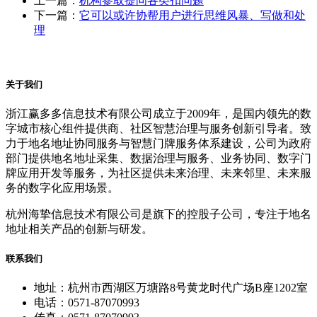
上一篇：
机构参取提问各类扣问题
下一篇：
它可以或许协帮用户进行思维风暴、写做和处
理
关于我们
浙江赢多多信息技术有限公司成立于2009年，是国内领先的数
字城市核心组件提供商、社区智慧治理与服务创新引导者。致
力于地名地址协同服务与智慧门牌服务体系建设，公司为政府
部门提供地名地址采集、数据治理与服务、业务协同、数字门
牌应用开发等服务，为社区提供未来治理、未来邻里、未来服
务的数字化应用场景。
杭州海挚信息技术有限公司是旗下的控股子公司，专注于地名
地址相关产品的创新与研发。
联系我们
地址：杭州市西湖区万塘路8号黄龙时代广场B座1202室
电话：0571-87070993