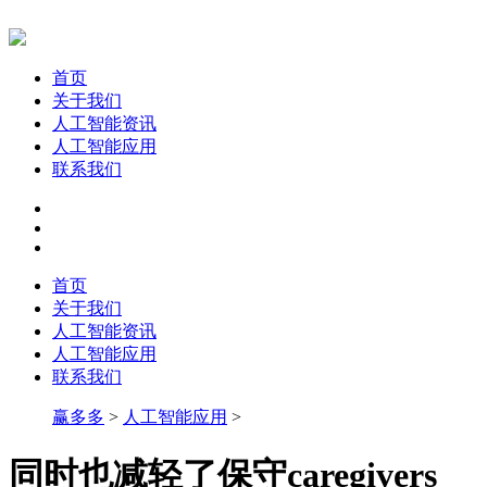
首页
关于我们
人工智能资讯
人工智能应用
联系我们
首页
关于我们
人工智能资讯
人工智能应用
联系我们
赢多多
>
人工智能应用
>
同时也减轻了保守caregivers