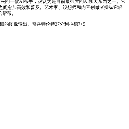
新兴的一款AI帮手，被认为是目前最强大的AI聊天东西之一。它
地域之间愈加高效和普及。艺术家、设想师和内容创做者操纵它轻
给帮帮。
的图像输出。奇兵特伦特37分利拉德7+5