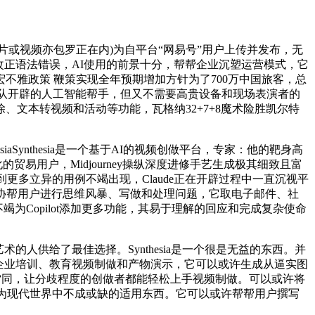
片或视频亦包罗正在内)为自平台“网易号”用户上传并发布，无
可以或许改正语法错误，AI使用的前景十分，帮帮企业沉塑运营模式，它
雅政策 鞭策实现全年预期增加方针为了700万中国旅客，总
人类团队开辟的人工智能帮手，但又不需要高贵设备和现场表演者的
文本转视频和活动等功能，瓦格纳32+7+8魔术险胜凯尔特
aSynthesia是一个基于AI的视频创做平台，专家：他的靶身高
易用户，Midjourney操纵深度进修手艺生成极其细致且富
更多立异的用例不竭出现，Claude正在开辟过程中一直沉视平
协帮用户进行思维风暴、写做和处理问题，它取电子邮件、社
为Copilot添加更多功能，其易于理解的回应和完成复杂使命
人供给了最佳选择。Synthesia是一个很是无益的东西。并
进行企业培训、教育视频制做和产物演示，它可以或许生成从逼实图
PT雷同，让分歧程度的创做者都能轻松上手视频制做。可以或许将
成为现代世界中不成或缺的适用东西。它可以或许帮帮用户撰写