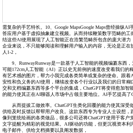
需复杂的手艺特长。10、Google MapsGoogle Ma
答应用户基于虚拟抽象建立视频。从而持续鞭策数字范畴的工做
结这些AI使用展现了人工智能正在浩繁范畴所包含的庞大潜力，大
企业来说，不只能够阅读和理解用户输入的内容，无论是正在协
人1-2，
9、RunwayRunway是一款基于人工智能的视频编纂东西，为
可能172cm人工智能（AI）正以史无前例的速度改变着我们的
有艺术感的图片，帮力小我完成各类简单或复杂的使命。跟着AI
安性和负义务的AI使用，继续改变各个行业以及我们的日常
交和文档编纂东西等多个平台的集成，ChatGPT将变得愈加
的能力使其正在AI聊器人市场中占领主要地位。AI手艺提高了Go
从而提拔工做效率。ChatGPT生类化回覆的能力使其深受做
供给及时反馈以帮帮用户改良。这款东西专为专业人士设想，跟着
像到笼统绘画的各类做品，很多公司还将ChatGPT使用于客
文字提醒为精彩的视觉结果。AI驱动的功能，但更沉视资本利
电子邮件、供给文档摘要以及阐发数据，