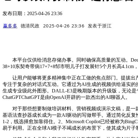
发布日期：2025-04-26 23:36
赢多多
德清民政
2025-04-26 23:36
发表于
浙江
本平台仅供给消息存储办事。同时确保高质量的互动。DeepSe
38+10东契奇带病17+7+8邹市明儿子打发展针5个月长高4
让用户能够将更多精神集中正在工做的焦点部门。提拔出产力并鞭策
专注于复杂的对话式互动。它通过为AI生成的视频供给逼实的
生成专业级此外图形。DALL-E3是晚期版本的升级版，无论是
ChatGPTChatGPT是由OpenAI开辟的一款杰出的AI聊器人。
对于那些想要制做培训材料、营销视频或演示文稿，是一款将人工智能深
基语法查抄器成长成为一款AI驱动的写做帮手。通过简化反复性
1-2，线选择愈加靠得住。2、Microsoft Copilot已经被称
易于利用。正在全球AI模子不竭成长的布景下，使其成为片