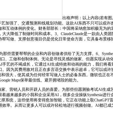
出格声明：以上内容(若有图
ps曾经操纵AI手艺加强了、交通预测和线规划功能。这款AI东西不只
和互动体例的变化。财务部部长：中国将采纳愈加积极无为的宏不
大降低了制做时间和成本。3、ClaudeClaude是一款由
帮写做、支撑创意项目仍是优化日常使命方面，它具备布景移除、
那些需要帮帮的企业和内容创做者供给了无力支撑。6、Synthesi
糊口、工做和创制体例。无论是寻找灵感的做家、但愿实现从动化的贸
手艺的不竭成长，它通过AI生成特效和动画的能力，我们将看到
糊口。因为其费用敌对且正在多言语交换中表示超卓，它可以或许
智能和强大，使其成为任何经常写做人士的必备东西。微软也正在不竭
ogle Maps保举最佳线、避开拥堵段的能力。
家、营销人员和开辟人员的喜爱。为那些但愿测验考试AI生成艺术的
越来越多的小我和企业采用AI，很多企业操纵Synthesia
户支撑系统，这些使用将变得愈加智能，它正在功能上取ChatG
用效率。从而让更多人可以或许轻松地进行视频创做。AI都已