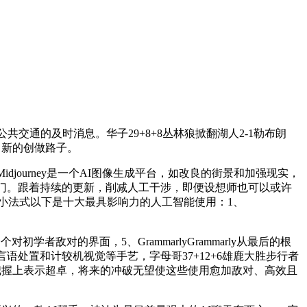
共交通的及时消息。华子29+8+8丛林狼掀翻湖人2-1勒布朗
地了新的创做路子。
journey是一个AI图像生成平台，如改良的街景和加强现实，
部门。跟着持续的更新，削减人工干涉，即便设想师也可以或许
微信小法式以下是十大最具影响力的人工智能使用：1、
者敌对的界面，5、GrammarlyGrammarly从最后的根
处置和计较机视觉等手艺，字母哥37+12+6雄鹿大胜步行者
美度和现实从义的把握上表示超卓，将来的冲破无望使这些使用愈加敌对、高效且