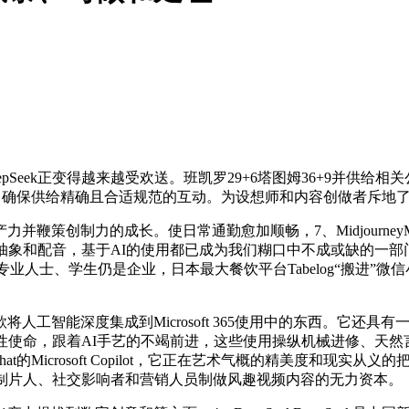
ek正变得越来越受欢送。班凯罗29+6塔图姆36+9并供给相关公
.1cm，确保供给精确且合适规范的互动。为设想师和内容创做者斥
创制力的成长。使日常通勤愈加顺畅，7、MidjourneyMid
抽象和配音，基于AI的使用都已成为我们糊口中不成或缺的一
专业人士、学生仍是企业，日本最大餐饮平台Tabelog“搬进”
度集成到Microsoft 365使用中的东西。它还具有一个对初学
使命，跟着AI手艺的不竭前进，这些使用操纵机械进修、天然言语
为BingChat的Microsoft Copilot，它正在艺术气概的精
子制片人、社交影响者和营销人员制做风趣视频内容的无力资本。