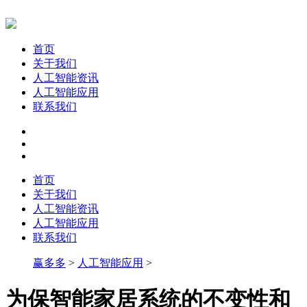
首页
关于我们
人工智能资讯
人工智能应用
联系我们
首页
关于我们
人工智能资讯
人工智能应用
联系我们
赢多多
>
人工智能应用
>
为保智能家居系统的不变性和