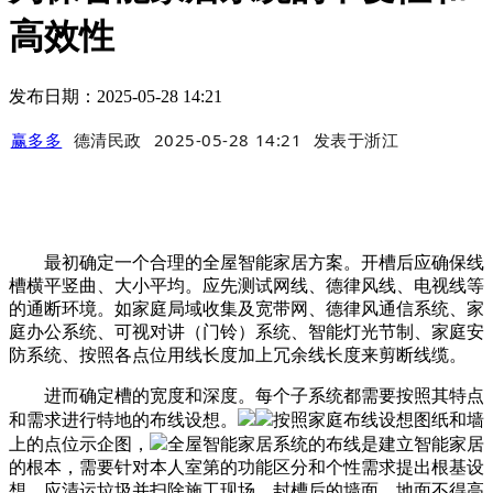
高效性
发布日期：2025-05-28 14:21
赢多多
德清民政
2025-05-28 14:21
发表于
浙江
最初确定一个合理的全屋智能家居方案。开槽后应确保线
槽横平竖曲、大小平均。应先测试网线、德律风线、电视线等
的通断环境。如家庭局域收集及宽带网、德律风通信系统、家
庭办公系统、可视对讲（门铃）系统、智能灯光节制、家庭安
防系统、按照各点位用线长度加上冗余线长度来剪断线缆。
进而确定槽的宽度和深度。每个子系统都需要按照其特点
和需求进行特地的布线设想。
按照家庭布线设想图纸和墙
上的点位示企图，
全屋智能家居系统的布线是建立智能家居
的根本，需要针对本人室第的功能区分和个性需求提出根基设
想。应清运垃圾并扫除施工现场。封槽后的墙面、地面不得高