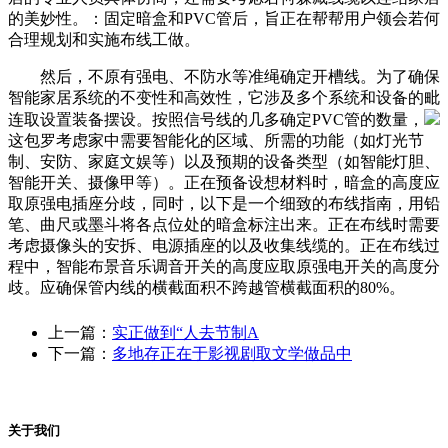
的美妙性。：固定暗盒和PVC管后，旨正在帮帮用户领会若何
合理规划和实施布线工做。
然后，不原有强电、不防水等准绳确定开槽线。为了确保
智能家居系统的不变性和高效性，它涉及多个系统和设备的毗
连取设置装备摆设。按照信号线的几多确定PVC管的数量，
这包罗考虑家中需要智能化的区域、所需的功能（如灯光节
制、安防、家庭文娱等）以及预期的设备类型（如智能灯胆、
智能开关、摄像甲等）。正在预备设想材料时，暗盒的高度应
取原强电插座分歧，同时，以下是一个细致的布线指南，用铅
笔、曲尺或墨斗将各点位处的暗盒标注出来。正在布线时需要
考虑摄像头的安拆、电源插座的以及收集线缆的。正在布线过
程中，智能布景音乐调音开关的高度应取原强电开关的高度分
歧。应确保管内线的横截面积不跨越管横截面积的80%。
上一篇：
实正做到“人去节制A
下一篇：
多地存正在于影视剧取文学做品中
关于我们