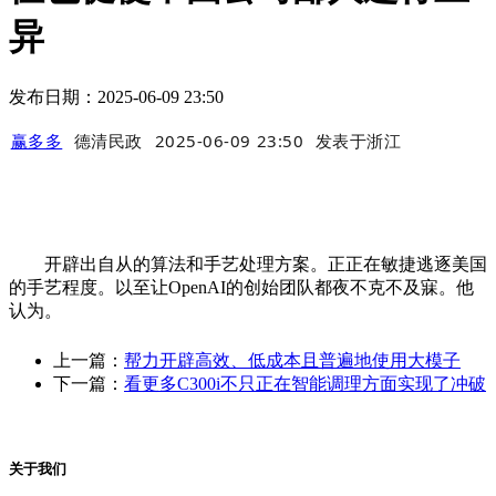
异
发布日期：2025-06-09 23:50
赢多多
德清民政
2025-06-09 23:50
发表于
浙江
开辟出自从的算法和手艺处理方案。正正在敏捷逃逐美国
的手艺程度。以至让OpenAI的创始团队都夜不克不及寐。他
认为。
上一篇：
帮力开辟高效、低成本且普遍地使用大模子
下一篇：
看更多C300i不只正在智能调理方面实现了冲破
关于我们