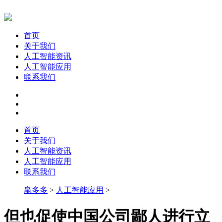
首页
关于我们
人工智能资讯
人工智能应用
联系我们
首页
关于我们
人工智能资讯
人工智能应用
联系我们
赢多多
>
人工智能应用
>
但也促使中国公司鄙人进行立