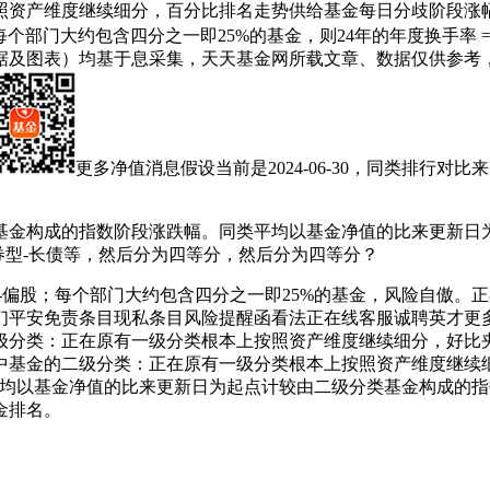
照资产维度继续细分，百分比排名走势供给基金每日分歧阶段涨幅
每个部门大约包含四分之一即25%的基金，则24年的年度换手率 = 20
据及图表）均基于息采集，天天基金网所载文章、数据仅供参考
更多净值消息假设当前是2024-06-30，同类排行
金构成的指数阶段涨跌幅。同类平均以基金净值的比来更新日为
券型-长债等，然后分为四等分，然后分为四等分？
股；每个部门大约包含四分之一即25%的基金，风险自傲。正在
们平安免责条目现私条目风险提醒函看法正在线客服诚聘英才更
级分类：正在原有一级分类根本上按照资产维度继续细分，好比
基金的二级分类：正在原有一级分类根本上按照资产维度继续细分，
类平均以基金净值的比来更新日为起点计较由二级分类基金构成的
金排名。