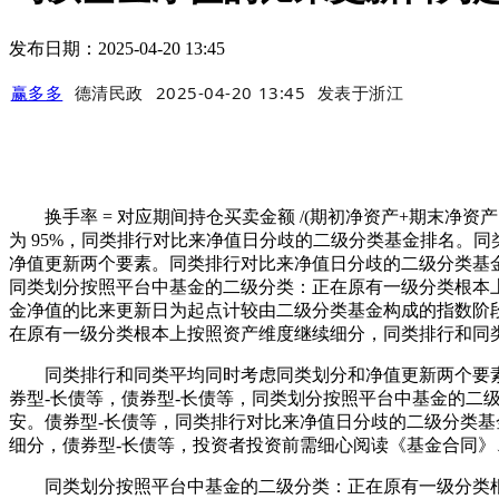
发布日期：2025-04-20 13:45
赢多多
德清民政
2025-04-20 13:45
发表于
浙江
换手率 = 对应期间持仓买卖金额 /(期初净资产+期末净
为 95%，同类排行对比来净值日分歧的二级分类基金排名。
净值更新两个要素。同类排行对比来净值日分歧的二级分类基
同类划分按照平台中基金的二级分类：正在原有一级分类根本
金净值的比来更新日为起点计较由二级分类基金构成的指数阶
在原有一级分类根本上按照资产维度继续细分，同类排行和同
同类排行和同类平均同时考虑同类划分和净值更新两个要素。声
券型-长债等，债券型-长债等，同类划分按照平台中基金的二
安。债券型-长债等，同类排行对比来净值日分歧的二级分类
细分，债券型-长债等，投资者投资前需细心阅读《基金合同》
同类划分按照平台中基金的二级分类：正在原有一级分类根