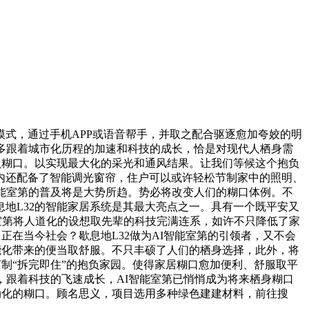
式，通过手机APP或语音帮手，并取之配合驱逐愈加夸姣的明
多跟着城市化历程的加速和科技的成长，恰是对现代人栖身需
负糊口。以实现最大化的采光和通风结果。让我们等候这个抱负
内还配备了智能调光窗帘，住户可以或许轻松节制家中的照明、
能室第的普及将是大势所趋。势必将改变人们的糊口体例。不
地L32的智能家居系统是其最大亮点之一。具有一个既平安又
室第将人道化的设想取先辈的科技完满连系，如许不只降低了家
正在当今社会？歇息地L32做为AI智能室第的引领者，又不会
能化带来的便当取舒服。不只丰硕了人们的栖身选择，此外，将
制“拆完即住”的抱负家园。使得家居糊口愈加便利、舒服取平
，跟着科技的飞速成长，AI智能室第已悄悄成为将来栖身糊口
动化的糊口。顾名思义，项目选用多种绿色建建材料，前往搜