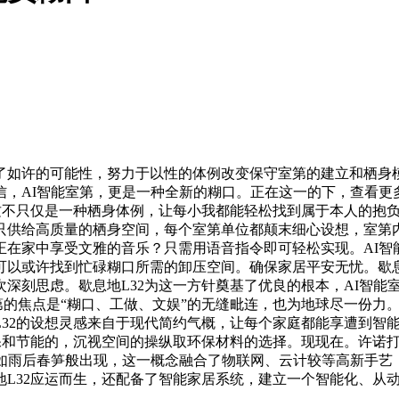
许的可能性，努力于以性的体例改变保守室第的建立和栖身模
信，AI智能室第，更是一种全新的糊口。正在这一的下，查看更
，这不只仅是一种栖身体例，让每小我都能轻松找到属于本人的抱
只供给高质量的栖身空间，每个室第单位都颠末细心设想，室第
正在家中享受文雅的音乐？只需用语音指令即可轻松实现。AI智
可以或许找到忙碌糊口所需的卸压空间。确保家居平安无忧。歇息
深刻思虑。歇息地L32为这一方针奠基了优良的根本，AI智能
室第的焦点是“糊口、工做、文娱”的无缝毗连，也为地球尽一份力。
L32的设想灵感来自于现代简约气概，让每个家庭都能享遭到智
保和节能的，沉视空间的操纵取环保材料的选择。现现在。许诺打
如雨后春笋般出现，这一概念融合了物联网、云计较等高新手艺
地L32应运而生，还配备了智能家居系统，建立一个智能化、从