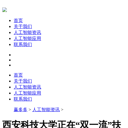
首页
关于我们
人工智能资讯
人工智能应用
联系我们
首页
关于我们
人工智能资讯
人工智能应用
联系我们
赢多多
>
人工智能资讯
>
西安科技大学正在“双一流”扶