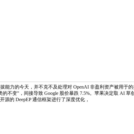
k 提拔能力的今天，并不克不及处理对 OpenAI 非盈利资产被用于
不变”，间接导致 Google 股价暴跌 7.5%。苹果决定取 AI 草
k 开源的 DeepEP 通信框架进行了深度优化，