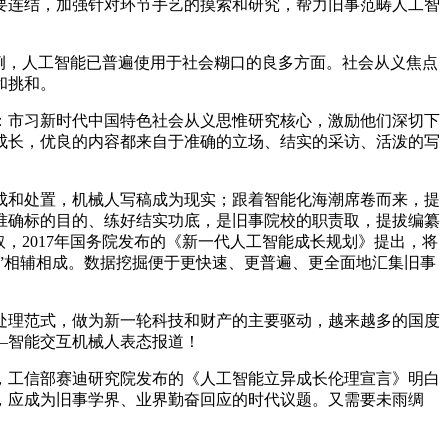
要连结，加强针对环节手艺的摸索和研究，帮力旧事范畴人工智
例，人工智能已普遍使用于社会糊口的良多方面。社会从义焦点
和挑和。
市习新时代中国特色社会从义思惟研究核心，激励他们深切下
成长，优良的内容都来自于准确的立场、结实的采访、活泼的写
和处置，机械人写稿成为现实；跟着智能化海潮席卷而来，提
准确标的目的、练好结实功底，是旧事院校的职责取，提拔编纂
，2017年国务院发布的《新一代人工智能成长规划》提出，将
”相辅相成。数据挖掘便于更快速、更普遍、更全面地汇集旧事
理范式，做为新一轮科技和财产的主要驱动，越来越多的国度
—智能交互机械人表态报道！
工信部赛迪研究院发布的《人工智能立异成长伦理宣言》明白
，应成为旧事学界、业界勤奋回应的时代议题。又需要未雨绸