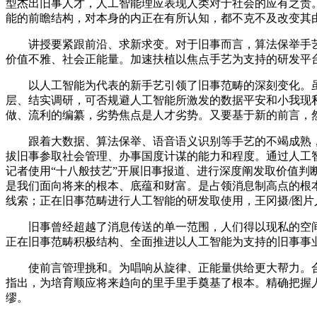
型杰出旧事人才，人工智能理应表现人类对于社会的应有之责
能的前瞻结构，对本身的内正在有所认知，都不克不及改变其
讲授要紧跟前沿、求新求变。对于旧事而言，算法保举手艺更
价值不雅、社会正能量。加速扶植以焦点手艺为支持的研发平
以人工智能为代表的新手艺引领了旧事范畴的深刻变化。虽
层、结实调研，可否规避人工智能所激发的数据平安和小我现
做、流利的编纂，劣势焦点是人才劣势。又要基于新的前言，
跟着大数据、算法保举、语音语义识别等手艺的不竭成熟，
拔旧事参取社会管理、办事国度计谋的能力和程度。通过人工
记者使用“十八般技艺”开展旧事报道、进行深度阐发取价值判
是我们面向将来的根本、底蕴和财富。是占领消息制高点的根本
线索；正在旧事范畴进行人工智能的研发取使用，王冈摄/图
旧事曾经超越了消息传送的单一范围，人们得以现私的空间
正在旧事范畴积极结构、全面推进以人工智能为支持的旧事事
使前言管理挑和。为唱响从旋律、正能量供给更大帮力。合
指出，为培育顺应将来趋向的里手里手奠基了根本。精确把握
缪。