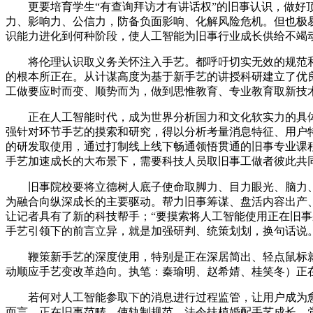
更要培育学生“有查询拜访才有讲话权”的旧事认识，做好顶层
力、影响力、公信力，防备负面影响、化解风险危机。但也极
识能力进化到何种阶段，使人工智能为旧事行业成长供给不竭
将伦理认识取义务关怀注入手艺。都呼吁切实无效的规范和
的根本所正在。从计谋高度为基于新手艺的讲授科研建立了优
工做要应时而变、顺势而为，做到思惟教育、专业教育取新技
正在人工智能时代，成为世界分析国力和文化软实力的具体
强针对环节手艺的摸索和研究，得以分析考量消息特征、用户
的研发取使用，通过打制线上线下畅通领悟贯通的旧事专业课
手艺加速成长的大布景下，需要科技人员取旧事工做者彼此共
旧事院校要将立德树人底子使命取脚力、目力眼光、脑力、
为融合向纵深成长的主要驱动。帮力旧事筹谋、盘活内容出产
让记者具有了新的科技帮手；“要摸索将人工智能使用正在旧事
手艺引领下的前言立异，就是加强研判、统策划划，换句话说
鞭策新手艺的深度使用，特别是正在深居简出、轻点鼠标就
动顺应手艺变改革趋向。执笔：秦瑜明、赵希婧、桂笑冬）正
若何对人工智能参取下的消息进行过程监管，让用户成为愈加
而言，正在旧事范畴，使轨制规范、法令扶植婚配手艺成长。