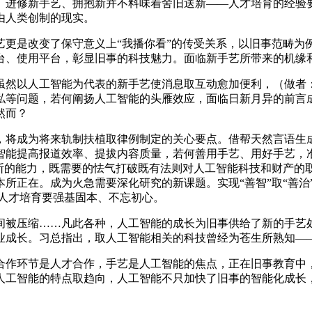
。进修新手艺、拥抱新并不料味着舍旧送新——人才培育的经验
由人类创制的现实。
是改变了保守意义上“我播你看”的传受关系，以旧事范畴为
台、使用平台，彰显旧事的科技魅力。面临新手艺所带来的机缘
然以人工智能为代表的新手艺使消息取互动愈加便利，（做者：
私等问题，若何阐扬人工智能的头雁效应，面临日新月异的前言
然而？
将成为将来轨制扶植取律例制定的关心要点。借帮天然言语生成
智能提高报道效率、提拔内容质量，若何善用手艺、用好手艺，
断的能力，既需要的怯气打破既有法则对人工智能科技和财产的取
所正在。成为火急需要深化研究的新课题。实现“善智”取“善治
片人才培育要强基固本、不忘初心。
被压缩……凡此各种，人工智能的成长为旧事供给了新的手艺处
业成长。习总指出，取人工智能相关的科技曾经为苍生所熟知—
作环节是人才合作，手艺是人工智能的焦点，正在旧事教育中，
人工智能的特点取趋向，人工智能不只加快了旧事的智能化成长