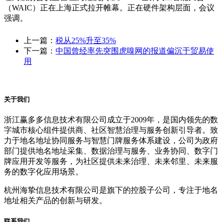
（WAIC）正在上海正式拉开帷幕。正在硬件架构层面，会议
强调。
上一篇：
税从25%升至35%
下一篇：
中国曾经率先突围虎嗅网的报道偏沉于贸易使
用
关于我们
浙江赢多多信息技术有限公司成立于2009年，是国内领先的数
字城市核心组件提供商、社区智慧治理与服务创新引导者。致
力于地名地址协同服务与智慧门牌服务体系建设，公司为政府
部门提供地名地址采集、数据治理与服务、业务协同、数字门
牌应用开发等服务，为社区提供未来治理、未来邻里、未来服
务的数字化应用场景。
杭州海挚信息技术有限公司是旗下的控股子公司，专注于地名
地址相关产品的创新与研发。
联系我们